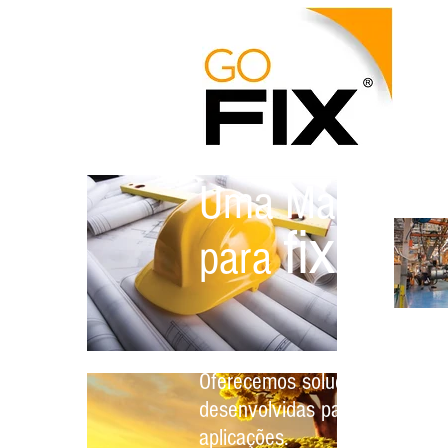
Uma Marca
fixar
para
Oferecemos soluções de cola
desenvolvidas para as mais v
aplicações.